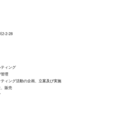
-2-28
ルティング
び管理
ケティング活動の企画、立案及び実施
造、販売
営