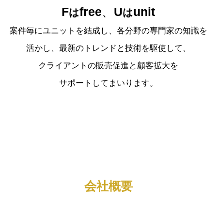
F
free
、
U
unit
は
は
案件毎にユニットを結成し、各分野の
専門家の知識を
活かし、
最新のトレンドと技術を駆使して、
クライアントの販売促進と顧客拡大を
サポートしてまいります。
会社概要